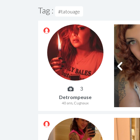
Tag :
#tatouage
3
Detrompeuse
40 ans, Cugnaux