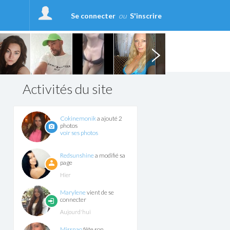
Se connecter
ou
S'inscrire
Activités du site
Cokinemonik
a ajouté 2
photos
voir ses photos
Redsunshine
a modifié sa
page
Hier
Marylene
vient de se
connecter
Aujourd'hui
Missnao
fête son