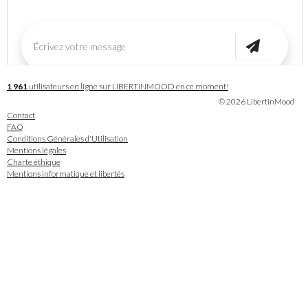
1 961
utilisateurs en ligne sur LIBERTINMOOD en ce moment!
© 2026 LibertinMood
Contact
FAQ
Conditions Générales d'Utilisation
Mentions légales
Charte éthique
Mentions informatique et libertés