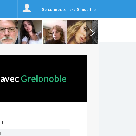
Se connecter
ou
S'inscrire
 avec
Grelonoble
l :