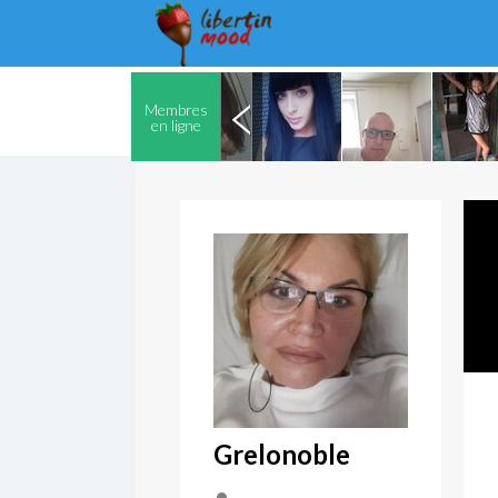
Membres
en ligne
Grelonoble