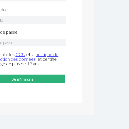
do :
de passe :
epte les
CGU
et la
politique de
ction des données
, et certifie
âgé de plus de 18 ans