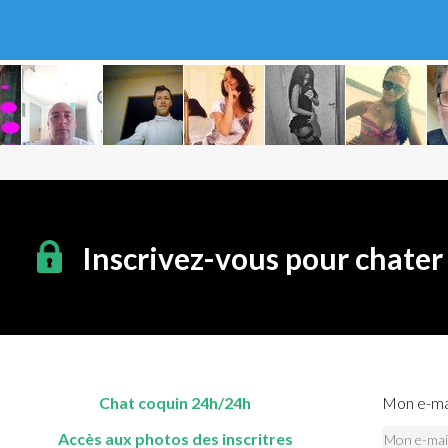
Inscrivez-vous pour chater
Chat coquin 24h/24h
Mon e-mai
Accès aux photos des inscritres