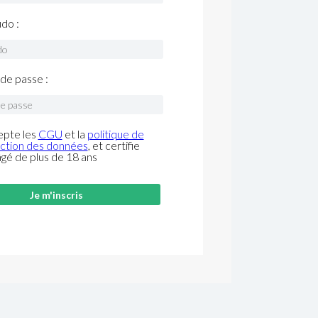
do :
de passe :
epte les
CGU
et la
politique de
ction des données
, et certifie
âgé de plus de 18 ans