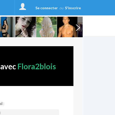
Se connecter
ou
S'inscrire
 avec
Flora2blois
l :